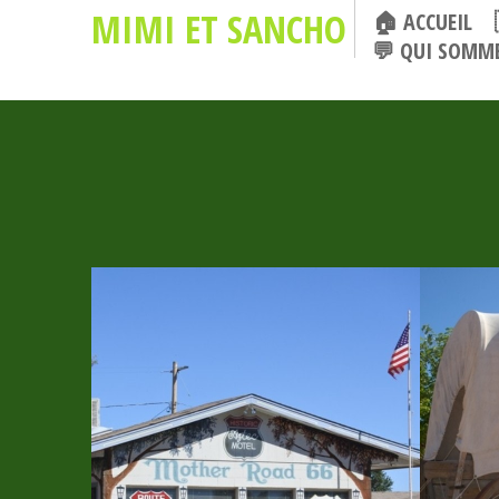
MIMI ET SANCHO
🏠 ACCUEIL
💬 QUI SOMME
20 OCTOBRE 2017
11 OCTO
LAS
🇺🇸 VALLEY OF THE
🇺🇸
GODS – MONUMENT
VALLEY – GRAND
CANYON