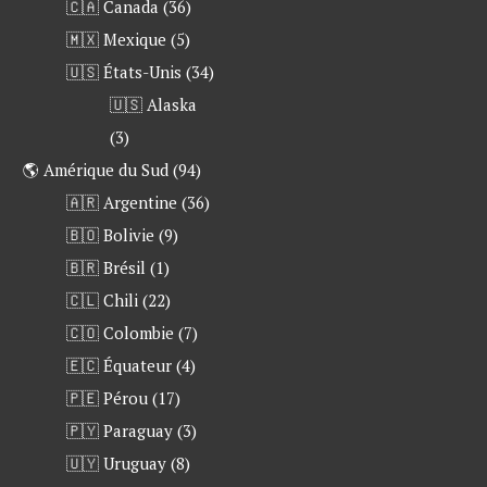
🇨🇦 Canada
(36)
🇲🇽 Mexique
(5)
🇺🇸 États-Unis
(34)
🇺🇸 Alaska
(3)
🌎 Amérique du Sud
(94)
🇦🇷 Argentine
(36)
🇧🇴 Bolivie
(9)
🇧🇷 Brésil
(1)
🇨🇱 Chili
(22)
🇨🇴 Colombie
(7)
🇪🇨 Équateur
(4)
🇵🇪 Pérou
(17)
🇵🇾 Paraguay
(3)
🇺🇾 Uruguay
(8)