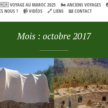
🇲🇦 VOYAGE AU MAROC 2025
🏍 ANCIENS VOYAGES
S NOUS ?
📹 VIDÉOS
🔗 LIENS
📧 CONTACT
Mois :
octobre 2017
BRE 2017
6 OCTOBRE 2017
 MESA VERDE
🇺🇸 LES CANYONS