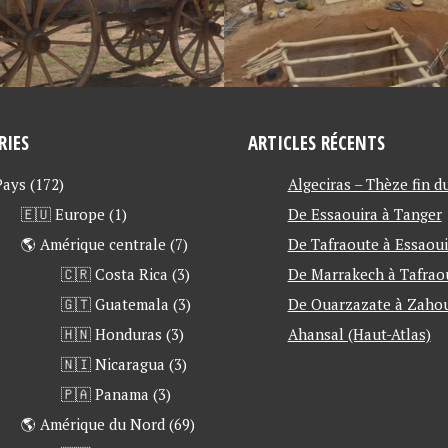
RIES
ARTICLES RÉCENTS
 Pays
(172)
Algeciras – Thèze fin d
🇪🇺 Europe
(1)
De Essaouira à Tanger
🌎 Amérique centrale
(7)
De Tafraoute à Essaoui
🇨🇷 Costa Rica
(3)
De Marrakech à Tafrao
🇬🇹 Guatemala
(3)
De Ouarzazate à Zahou
🇭🇳 Honduras
(3)
Ahansal (Haut-Atlas)
🇳🇮 Nicaragua
(3)
🇵🇦 Panama
(3)
🌎 Amérique du Nord
(69)