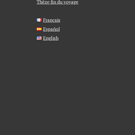
Thèze fin du voyage
Français
Español
English