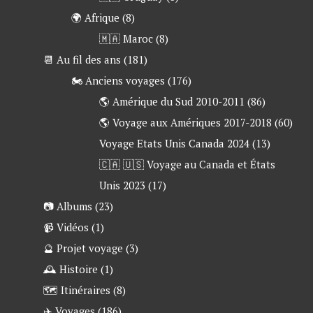
🌍 Afrique
(8)
🇲🇦 Maroc
(8)
📆 Au fil des ans
(181)
🏍 Anciens voyages
(176)
🌎 Amérique du Sud 2010-2011
(86)
🌎 Voyage aux Amériques 2017-2018
(60)
Voyage Etats Unis Canada 2024
(13)
🇨🇦 🇺🇸 Voyage au Canada et États
Unis 2023
(17)
📷 Albums
(23)
📹 Vidéos
(1)
🔮 Projet voyage
(3)
🕰 Histoire
(1)
🗺 Itinéraires
(8)
✈️ Voyages
(186)