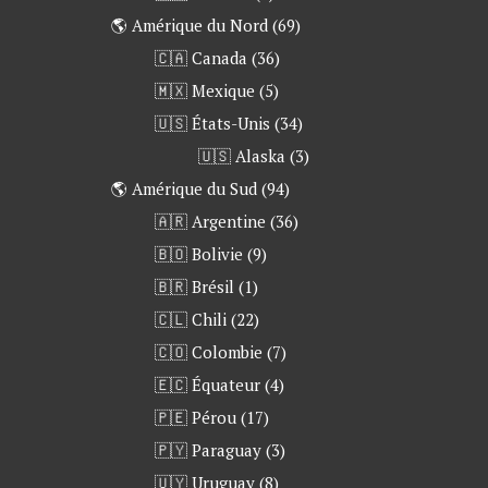
🌎 Amérique du Nord
(69)
🇨🇦 Canada
(36)
🇲🇽 Mexique
(5)
🇺🇸 États-Unis
(34)
🇺🇸 Alaska
(3)
🌎 Amérique du Sud
(94)
🇦🇷 Argentine
(36)
🇧🇴 Bolivie
(9)
🇧🇷 Brésil
(1)
🇨🇱 Chili
(22)
🇨🇴 Colombie
(7)
🇪🇨 Équateur
(4)
🇵🇪 Pérou
(17)
🇵🇾 Paraguay
(3)
🇺🇾 Uruguay
(8)