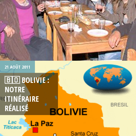
21 AOÛT 2011
🇧🇴 BOLIVIE :
NOTRE
ITINÉRAIRE
RÉALISÉ