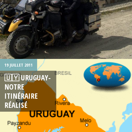
19 JUILLET 2011
🇺🇾 URUGUAY-
NOTRE
ITINÉRAIRE
RÉALISÉ