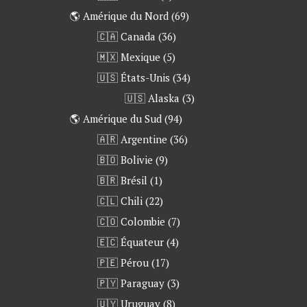
🌎 Amérique du Nord
(69)
🇨🇦 Canada
(36)
🇲🇽 Mexique
(5)
🇺🇸 États-Unis
(34)
🇺🇸 Alaska
(3)
🌎 Amérique du Sud
(94)
🇦🇷 Argentine
(36)
🇧🇴 Bolivie
(9)
🇧🇷 Brésil
(1)
🇨🇱 Chili
(22)
🇨🇴 Colombie
(7)
🇪🇨 Équateur
(4)
🇵🇪 Pérou
(17)
🇵🇾 Paraguay
(3)
🇺🇾 Uruguay
(8)