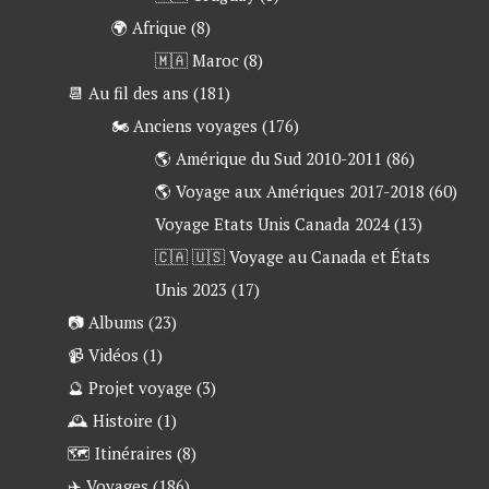
🌍 Afrique
(8)
🇲🇦 Maroc
(8)
📆 Au fil des ans
(181)
🏍 Anciens voyages
(176)
🌎 Amérique du Sud 2010-2011
(86)
🌎 Voyage aux Amériques 2017-2018
(60)
Voyage Etats Unis Canada 2024
(13)
🇨🇦 🇺🇸 Voyage au Canada et États
Unis 2023
(17)
📷 Albums
(23)
📹 Vidéos
(1)
🔮 Projet voyage
(3)
🕰 Histoire
(1)
🗺 Itinéraires
(8)
✈️ Voyages
(186)