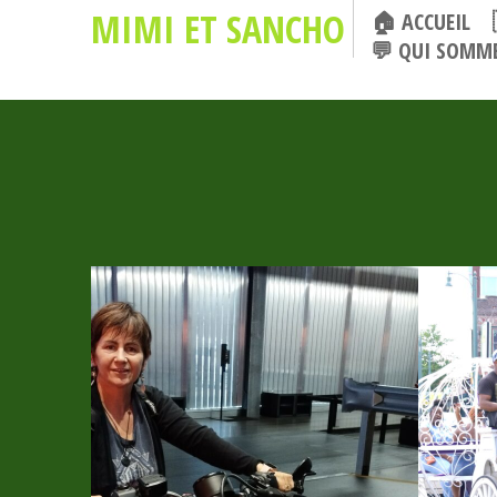
MIMI ET SANCHO
🏠 ACCUEIL
💬 QUI SOMME
12 OCTOBRE 2023
1 OCTOB
ON A TOUS EN NOUS
BIEN
EY
QUELQUE CHOSE DE
LOUI
TENESSEE……
PAR L
MISSI