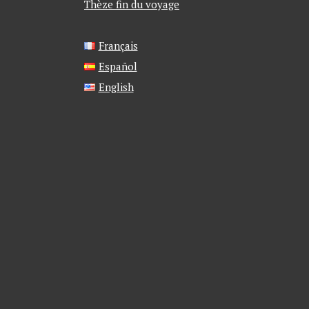
Thèze fin du voyage
Français
Español
English