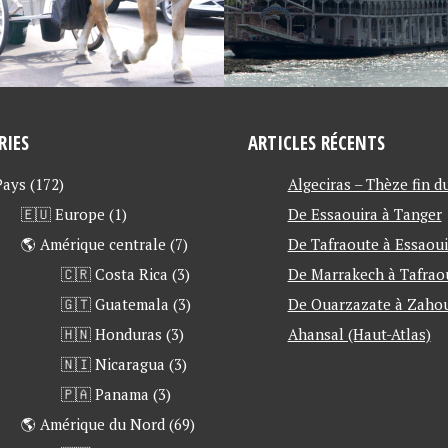
RIES
ARTICLES RÉCENTS
 Pays
(172)
Algeciras – Thèze fin d
🇪🇺 Europe
(1)
De Essaouira à Tanger
🌎 Amérique centrale
(7)
De Tafraoute à Essaoui
🇨🇷 Costa Rica
(3)
De Marrakech à Tafrao
🇬🇹 Guatemala
(3)
De Ouarzazate à Zahou
🇭🇳 Honduras
(3)
Ahansal (Haut-Atlas)
🇳🇮 Nicaragua
(3)
🇵🇦 Panama
(3)
🌎 Amérique du Nord
(69)