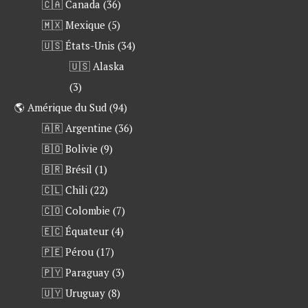
🇨🇦 Canada
(36)
🇲🇽 Mexique
(5)
🇺🇸 États-Unis
(34)
🇺🇸 Alaska
(3)
🌎 Amérique du Sud
(94)
🇦🇷 Argentine
(36)
🇧🇴 Bolivie
(9)
🇧🇷 Brésil
(1)
🇨🇱 Chili
(22)
🇨🇴 Colombie
(7)
🇪🇨 Équateur
(4)
🇵🇪 Pérou
(17)
🇵🇾 Paraguay
(3)
🇺🇾 Uruguay
(8)