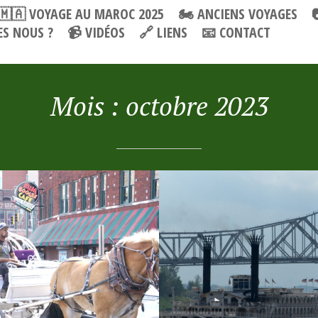
🇲🇦 VOYAGE AU MAROC 2025
🏍 ANCIENS VOYAGES
S NOUS ?
📹 VIDÉOS
🔗 LIENS
📧 CONTACT
Mois :
octobre 2023
RE 2023
VENUE EN
SIANE EN PASSANT
’ALABAMA ET LE
SSIPI.