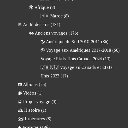
🌍 Afrique
(8)
🇲🇦 Maroc
(8)
📆 Au fil des ans
(181)
🏍 Anciens voyages
(176)
🌎 Amérique du Sud 2010-2011
(86)
🌎 Voyage aux Amériques 2017-2018
(60)
Voyage Etats Unis Canada 2024
(13)
🇨🇦 🇺🇸 Voyage au Canada et États
Unis 2023
(17)
📷 Albums
(23)
📹 Vidéos
(1)
🔮 Projet voyage
(3)
🕰 Histoire
(1)
🗺 Itinéraires
(8)
✈️ Voyages
(186)