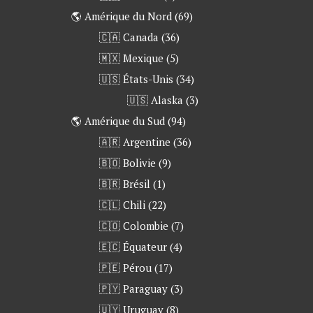
🌎 Amérique du Nord
(69)
🇨🇦 Canada
(36)
🇲🇽 Mexique
(5)
🇺🇸 États-Unis
(34)
🇺🇸 Alaska
(3)
🌎 Amérique du Sud
(94)
🇦🇷 Argentine
(36)
🇧🇴 Bolivie
(9)
🇧🇷 Brésil
(1)
🇨🇱 Chili
(22)
🇨🇴 Colombie
(7)
🇪🇨 Équateur
(4)
🇵🇪 Pérou
(17)
🇵🇾 Paraguay
(3)
🇺🇾 Uruguay
(8)