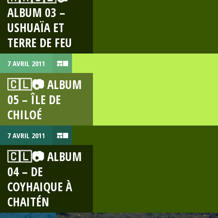
ALBUM 03 –
USHUAÏA ET
TERRE DE FEU
7 AVRIL 2011
🇨🇱📷 ALBUM
05 – ÎLE DE
CHILOÉ
7 AVRIL 2011
🇨🇱📷 ALBUM
04 – DE
COYHAIQUE À
CHAITÉN