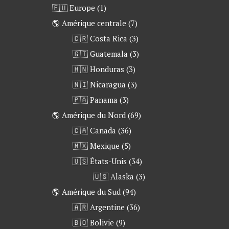
🇪🇺 Europe
(1)
🌎 Amérique centrale
(7)
🇨🇷 Costa Rica
(3)
🇬🇹 Guatemala
(3)
🇭🇳 Honduras
(3)
🇳🇮 Nicaragua
(3)
🇵🇦 Panama
(3)
🌎 Amérique du Nord
(69)
🇨🇦 Canada
(36)
🇲🇽 Mexique
(5)
🇺🇸 États-Unis
(34)
🇺🇸 Alaska
(3)
🌎 Amérique du Sud
(94)
🇦🇷 Argentine
(36)
🇧🇴 Bolivie
(9)