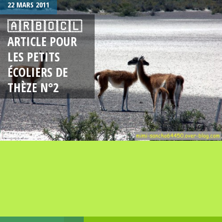
22 MARS 2011
🇦🇷🇧🇴🇨🇱
ARTICLE POUR
LES PETITS
ÉCOLIERS DE
THÈZE N°2