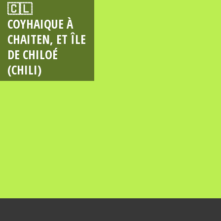
🇨🇱
COYHAIQUE À
CHAITEN, ET ÎLE
DE CHILOÉ
(CHILI)