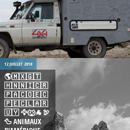
12 JUILLET 2018
🌎🇲🇽🇬🇹
🇭🇳🇳🇮🇨🇷
🇵🇦🇨🇴🇪🇨
🇵🇪🇨🇱🇦🇷
🇺🇾 🦅🐺🐐🦃
🦆 ANIMAUX