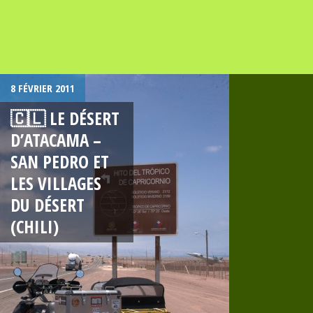
8 FÉVRIER 2011
🇨🇱 LE DÉSERT
D’ATACAMA –
SAN PEDRO ET
LES VILLAGES
DU DÉSERT
(CHILI)