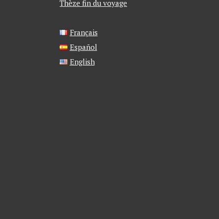
Thèze fin du voyage
Français
Español
English