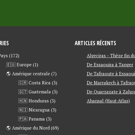
RIES
ARTICLES RÉCENTS
 Pays
(172)
Algeciras – Thèze fin d
🇪🇺 Europe
(1)
De Essaouira à Tanger
🌎 Amérique centrale
(7)
De Tafraoute à Essaoui
🇨🇷 Costa Rica
(3)
De Marrakech à Tafrao
🇬🇹 Guatemala
(3)
De Ouarzazate à Zahou
🇭🇳 Honduras
(3)
Ahansal (Haut-Atlas)
🇳🇮 Nicaragua
(3)
🇵🇦 Panama
(3)
🌎 Amérique du Nord
(69)