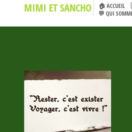
MIMI ET SANCHO
🏠 ACCUEIL
💬 QUI SOMME
AY,
N
R À