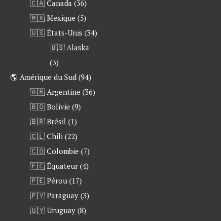
🇨🇦 Canada
(36)
🇲🇽 Mexique
(5)
🇺🇸 États-Unis
(34)
🇺🇸 Alaska
(3)
🌎 Amérique du Sud
(94)
🇦🇷 Argentine
(36)
🇧🇴 Bolivie
(9)
🇧🇷 Brésil
(1)
🇨🇱 Chili
(22)
🇨🇴 Colombie
(7)
🇪🇨 Équateur
(4)
🇵🇪 Pérou
(17)
🇵🇾 Paraguay
(3)
🇺🇾 Uruguay
(8)