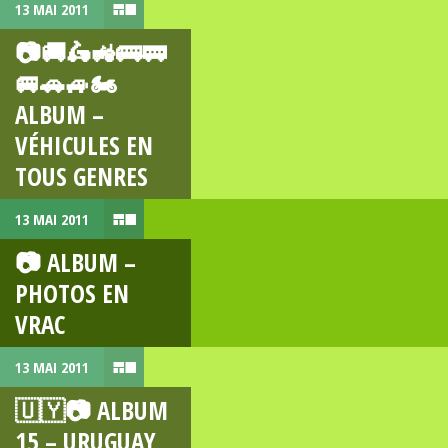
13 MAI 2011
📷🚚🛵🚜🚌🚃
🚐🚗🚙🏍
ALBUM –
VÉHICULES EN
TOUS GENRES
13 MAI 2011
📷 ALBUM –
PHOTOS EN
VRAC
13 MAI 2011
🇺🇾📷 ALBUM
15 – URUGUAY