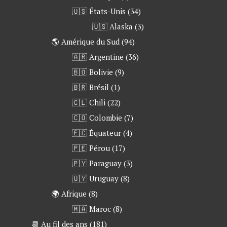
🇺🇸 États-Unis
(34)
🇺🇸 Alaska
(3)
🌎 Amérique du Sud
(94)
🇦🇷 Argentine
(36)
🇧🇴 Bolivie
(9)
🇧🇷 Brésil
(1)
🇨🇱 Chili
(22)
🇨🇴 Colombie
(7)
🇪🇨 Équateur
(4)
🇵🇪 Pérou
(17)
🇵🇾 Paraguay
(3)
🇺🇾 Uruguay
(8)
🌍 Afrique
(8)
🇲🇦 Maroc
(8)
📆 Au fil des ans
(181)