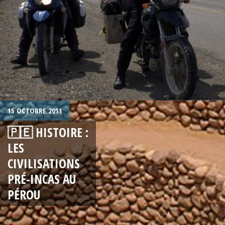
15 OCTOBRE 2011
🇵🇪 HISTOIRE :
LES
CIVILISATIONS
PRÉ-INCAS AU
PÉROU