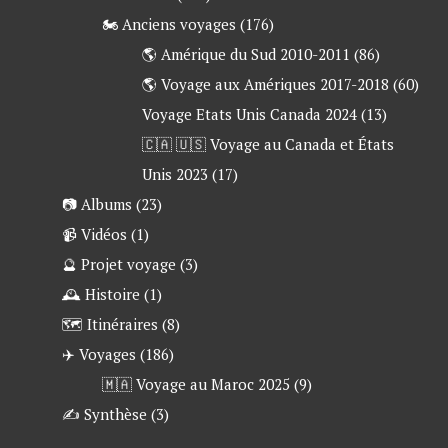
🏍 Anciens voyages
(176)
🌎 Amérique du Sud 2010-2011
(86)
🌎 Voyage aux Amériques 2017-2018
(60)
Voyage Etats Unis Canada 2024
(13)
🇨🇦 🇺🇸 Voyage au Canada et États
Unis 2023
(17)
📷 Albums
(23)
📹 Vidéos
(1)
🔮 Projet voyage
(3)
🕰 Histoire
(1)
🗺 Itinéraires
(8)
✈️ Voyages
(186)
🇲🇦 Voyage au Maroc 2025
(9)
✍ Synthèse
(3)