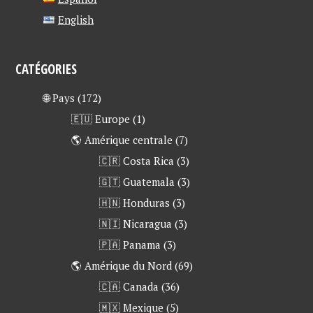
English
CATÉGORIES
🌐 Pays
(172)
🇪🇺 Europe
(1)
🌎 Amérique centrale
(7)
🇨🇷 Costa Rica
(3)
🇬🇹 Guatemala
(3)
🇭🇳 Honduras
(3)
🇳🇮 Nicaragua
(3)
🇵🇦 Panama
(3)
🌎 Amérique du Nord
(69)
🇨🇦 Canada
(36)
🇲🇽 Mexique
(5)