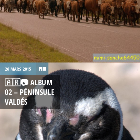
26 MARS 2015
🇦🇷📷 ALBUM
02 – PÉNINSULE
VALDÉS