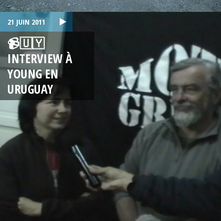
21 JUIN 2011
📹🇺🇾
INTERVIEW À
YOUNG EN
URUGUAY