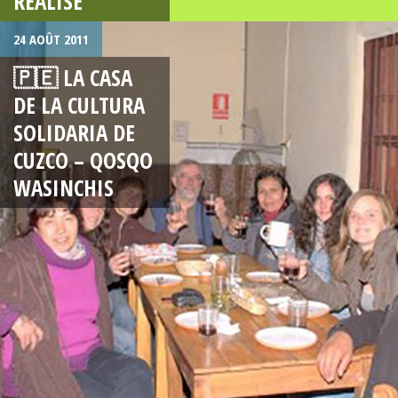
RÉALISÉ
24 AOÛT 2011
🇵🇪 LA CASA
DE LA CULTURA
SOLIDARIA DE
CUZCO – QOSQO
WASINCHIS