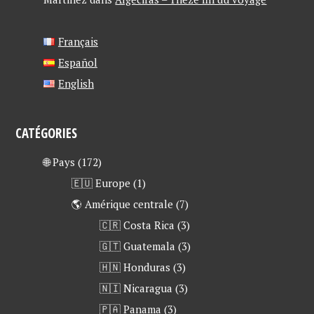
Français
Español
English
CATÉGORIES
🌐 Pays
(172)
🇪🇺 Europe
(1)
🌎 Amérique centrale
(7)
🇨🇷 Costa Rica
(3)
🇬🇹 Guatemala
(3)
🇭🇳 Honduras
(3)
🇳🇮 Nicaragua
(3)
🇵🇦 Panama
(3)