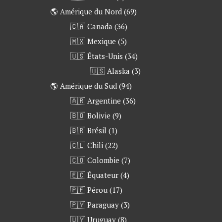
🌎 Amérique du Nord
(69)
🇨🇦 Canada
(36)
🇲🇽 Mexique
(5)
🇺🇸 États-Unis
(34)
🇺🇸 Alaska
(3)
🌎 Amérique du Sud
(94)
🇦🇷 Argentine
(36)
🇧🇴 Bolivie
(9)
🇧🇷 Brésil
(1)
🇨🇱 Chili
(22)
🇨🇴 Colombie
(7)
🇪🇨 Équateur
(4)
🇵🇪 Pérou
(17)
🇵🇾 Paraguay
(3)
🇺🇾 Uruguay
(8)