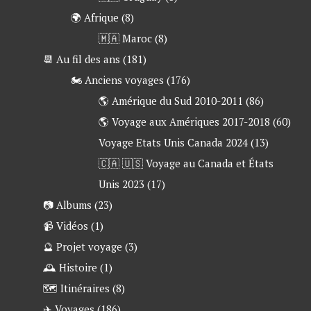
🌍 Afrique
(8)
🇲🇦 Maroc
(8)
📆 Au fil des ans
(181)
🏍 Anciens voyages
(176)
🌎 Amérique du Sud 2010-2011
(86)
🌎 Voyage aux Amériques 2017-2018
(60)
Voyage Etats Unis Canada 2024
(13)
🇨🇦 🇺🇸 Voyage au Canada et États
Unis 2023
(17)
📷 Albums
(23)
📹 Vidéos
(1)
🔮 Projet voyage
(3)
🕰 Histoire
(1)
🗺 Itinéraires
(8)
✈️ Voyages
(186)