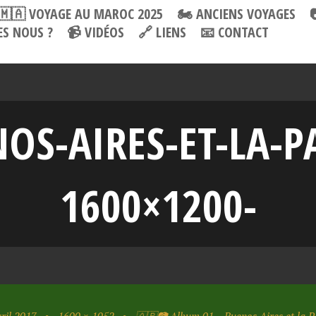
🇲🇦 VOYAGE AU MAROC 2025
🏍 ANCIENS VOYAGES
S NOUS ?
📹 VIDÉOS
🔗 LIENS
📧 CONTACT
OS-AIRES-ET-LA-P
1600×1200-