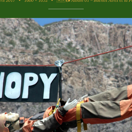
ril 2017
•
1600 × 1052
•
🇦🇷📷 Album 01 – Buenos Aires et la 