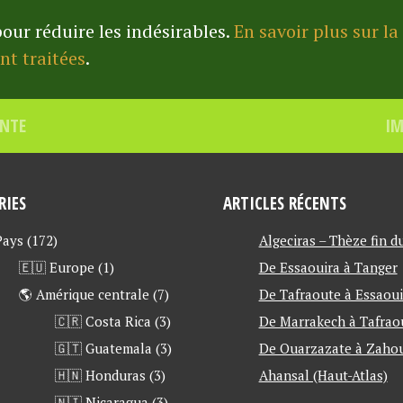
pour réduire les indésirables.
En savoir plus sur l
t traitées
.
ENTE
IM
RIES
ARTICLES RÉCENTS
 Pays
(172)
Algeciras – Thèze fin d
🇪🇺 Europe
(1)
De Essaouira à Tanger
🌎 Amérique centrale
(7)
De Tafraoute à Essaoui
🇨🇷 Costa Rica
(3)
De Marrakech à Tafrao
🇬🇹 Guatemala
(3)
De Ouarzazate à Zahou
🇭🇳 Honduras
(3)
Ahansal (Haut-Atlas)
🇳🇮 Nicaragua
(3)