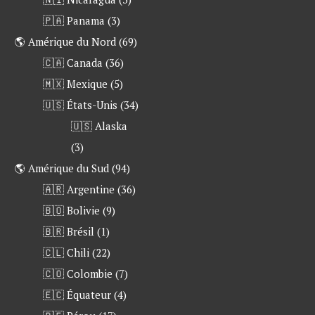
🇵🇦 Panama
(3)
🌎 Amérique du Nord
(69)
🇨🇦 Canada
(36)
🇲🇽 Mexique
(5)
🇺🇸 États-Unis
(34)
🇺🇸 Alaska
(3)
🌎 Amérique du Sud
(94)
🇦🇷 Argentine
(36)
🇧🇴 Bolivie
(9)
🇧🇷 Brésil
(1)
🇨🇱 Chili
(22)
🇨🇴 Colombie
(7)
🇪🇨 Équateur
(4)