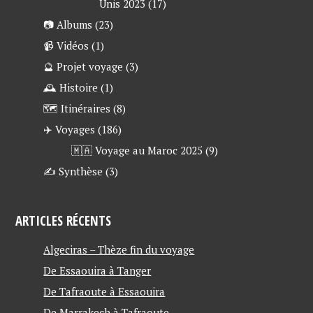
Unis 2023
(17)
📷 Albums
(23)
📹 Vidéos
(1)
🔮 Projet voyage
(3)
🕰 Histoire
(1)
🗺 Itinéraires
(8)
✈️ Voyages
(186)
🇲🇦 Voyage au Maroc 2025
(9)
✍ Synthèse
(3)
ARTICLES RÉCENTS
Algeciras – Thèze fin du voyage
De Essaouira à Tanger
De Tafraoute à Essaouira
De Marrakech à Tafraoute