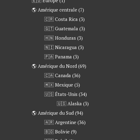
🇪🇺 Europe
(1)
🌎 Amérique centrale
(7)
🇨🇷 Costa Rica
(3)
🇬🇹 Guatemala
(3)
🇭🇳 Honduras
(3)
🇳🇮 Nicaragua
(3)
🇵🇦 Panama
(3)
🌎 Amérique du Nord
(69)
🇨🇦 Canada
(36)
🇲🇽 Mexique
(5)
🇺🇸 États-Unis
(34)
🇺🇸 Alaska
(3)
🌎 Amérique du Sud
(94)
🇦🇷 Argentine
(36)
🇧🇴 Bolivie
(9)