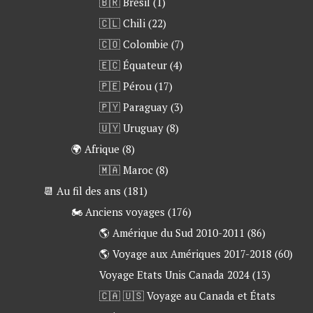
🇧🇷 Brésil
(1)
🇨🇱 Chili
(22)
🇨🇴 Colombie
(7)
🇪🇨 Équateur
(4)
🇵🇪 Pérou
(17)
🇵🇾 Paraguay
(3)
🇺🇾 Uruguay
(8)
🌍 Afrique
(8)
🇲🇦 Maroc
(8)
📆 Au fil des ans
(181)
🏍 Anciens voyages
(176)
🌎 Amérique du Sud 2010-2011
(86)
🌎 Voyage aux Amériques 2017-2018
(60)
Voyage Etats Unis Canada 2024
(13)
🇨🇦 🇺🇸 Voyage au Canada et États