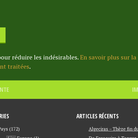
pour réduire les indésirables.
En savoir plus sur l
t traitées
.
ENTE
IM
RIES
ARTICLES RÉCENTS
 Pays
(172)
Algeciras – Thèze fin d
🇪🇺 Europe
(1)
De Essaouira à Tanger