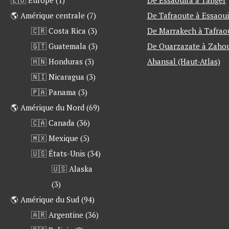
🌎 Amérique centrale
(7)
De Tafraoute à Essaoui
🇨🇷 Costa Rica
(3)
De Marrakech à Tafrao
🇬🇹 Guatemala
(3)
De Ouarzazate à Zahou
🇭🇳 Honduras
(3)
Ahansal (Haut-Atlas)
🇳🇮 Nicaragua
(3)
🇵🇦 Panama
(3)
🌎 Amérique du Nord
(69)
🇨🇦 Canada
(36)
🇲🇽 Mexique
(5)
🇺🇸 États-Unis
(34)
🇺🇸 Alaska
(3)
🌎 Amérique du Sud
(94)
🇦🇷 Argentine
(36)