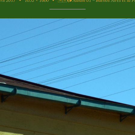
ril 2017
•
1052 × 1600
•
🇦🇷📷 Album 01 – Buenos Aires et la 