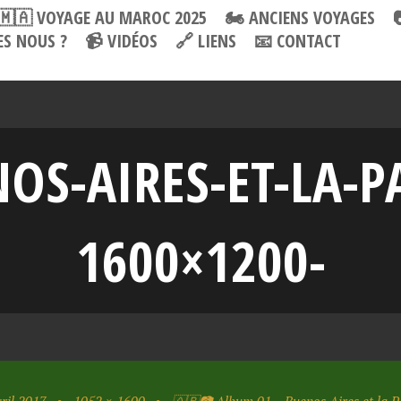
🇲🇦 VOYAGE AU MAROC 2025
🏍 ANCIENS VOYAGES
S NOUS ?
📹 VIDÉOS
🔗 LIENS
📧 CONTACT
OS-AIRES-ET-LA-P
1600×1200-